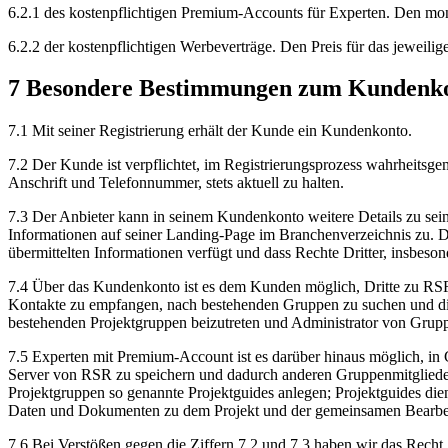
6.2.1
des kostenpflichtigen Premium-Accounts für Experten. Den monat
6.2.2
der kostenpflichtigen Werbeverträge. Den Preis für das jeweili
7
Besondere Bestimmungen zum Kundenk
7.1
Mit seiner Registrierung erhält der Kunde ein Kundenkonto.
7.2
Der Kunde ist verpflichtet, im Registrierungsprozess wahrheits
Anschrift und Telefonnummer, stets aktuell zu halten.
7.3
Der Anbieter kann in seinem Kundenkonto weitere Details zu sein
Informationen auf seiner Landing-Page im Branchenverzeichnis zu. De
übermittelten Informationen verfügt und dass Rechte Dritter, insbeso
7.4
Über das Kundenkonto ist es dem Kunden möglich, Dritte zu RSR e
Kontakte zu empfangen, nach bestehenden Gruppen zu suchen und die
bestehenden Projektgruppen beizutreten und Administrator von Gruppe
7.5
Experten mit Premium-Account ist es darüber hinaus möglich, i
Server von RSR zu speichern und dadurch anderen Gruppenmitglieder
Projektgruppen so genannte Projektguides anlegen; Projektguides die
Daten und Dokumenten zu dem Projekt und der gemeinsamen Bearbeitung
7.6
Bei Verstößen gegen die Ziffern 7.2 und 7.3 haben wir das Recht