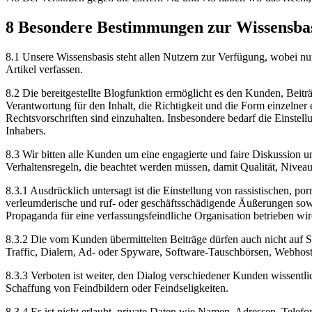
8
Besondere Bestimmungen zur Wissensbas
8.1
Unsere Wissensbasis steht allen Nutzern zur Verfügung, wobei n
Artikel verfassen.
8.2
Die bereitgestellte Blogfunktion ermöglicht es den Kunden, Beiträ
Verantwortung für den Inhalt, die Richtigkeit und die Form einzelner e
Rechtsvorschriften sind einzuhalten. Insbesondere bedarf die Einstel
Inhabers.
8.3
Wir bitten alle Kunden um eine engagierte und faire Diskussion 
Verhaltensregeln, die beachtet werden müssen, damit Qualität, Niveau 
8.3.1
Ausdrücklich untersagt ist die Einstellung von rassistischen, 
verleumderische und ruf- oder geschäftsschädigende Äußerungen sowi
Propaganda für eine verfassungsfeindliche Organisation betrieben wir
8.3.2
Die vom Kunden übermittelten Beiträge dürfen auch nicht auf Se
Traffic, Dialern, Ad- oder Spyware, Software-Tauschbörsen, Webhos
8.3.3
Verboten ist weiter, den Dialog verschiedener Kunden wissentl
Schaffung von Feindbildern oder Feindseligkeiten.
8.3.4
Es ist nicht erlaubt, private Daten wie Namen, Adressen, Telefo