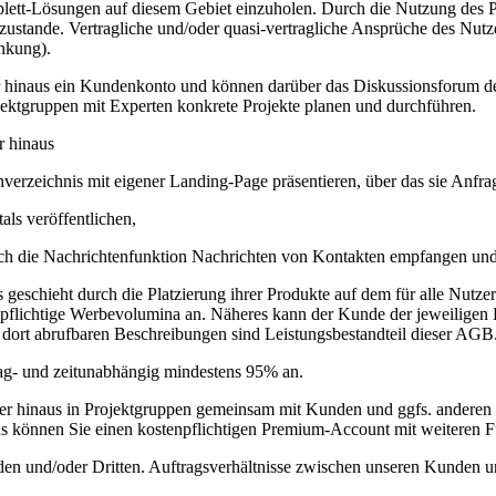
lett-Lösungen auf diesem Gebiet einzuholen. Durch die Nutzung des P
zustande. Vertragliche und/oder quasi-vertragliche Ansprüche des Nutze
nkung).
r hinaus ein Kundenkonto und können darüber das Diskussionsforum de
jektgruppen mit Experten konkrete Projekte planen und durchführen.
r hinaus
verzeichnis mit eigener Landing-Page präsentieren, über das sie Anfr
als veröffentlichen,
rch die Nachrichtenfunktion Nachrichten von Kontakten empfangen und
geschieht durch die Platzierung ihrer Produkte auf dem für alle Nutzer
npflichtige Werbevolumina an. Näheres kann der Kunde der jeweiligen 
dort abrufbaren Beschreibungen sind Leistungsbestandteil dieser AGB
tag- und zeitunabhängig mindestens 95% an.
er hinaus in Projektgruppen gemeinsam mit Kunden und ggfs. anderen E
us können Sie einen kostenpflichtigen Premium-Account mit weiteren Fun
en und/oder Dritten. Auftragsverhältnisse zwischen unseren Kunden u