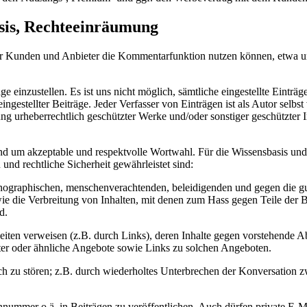
is, Rechteeinräumung
ur Kunden und Anbieter die Kommentarfunktion nutzen können, etwa u
ge einzustellen. Es ist uns nicht möglich, sämtliche eingestellte Ein
ingestellter Beiträge. Jeder Verfasser von Einträgen ist als Autor selbs
lung urheberrechtlich geschützter Werke und/oder sonstiger geschützte
und um akzeptable und respektvolle Wortwahl. Für die Wissensbasis un
und rechtliche Sicherheit gewährleistet sind:
pornographischen, menschenverachtenden, beleidigenden und gegen die g
e die Verbreitung von Inhalten, mit denen zum Hass gegen Teile der 
d.
iten verweisen (z.B. durch Links), deren Inhalte gegen vorstehende A
ter oder ähnliche Angebote sowie Links zu solchen Angeboten.
ich zu stören; z.B. durch wiederholtes Unterbrechen der Konversation
nnummer o.ä. in Beiträgen zu veröffentlichen. Auch dürfen private E-M