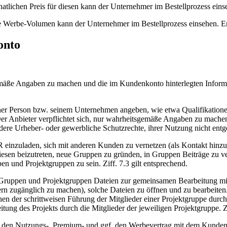
lichen Preis für diesen kann der Unternehmer im Bestellprozess einseh
ge Werbe-Volumen kann der Unternehmer im Bestellprozess einsehen. Er 
onto
gemäße Angaben zu machen und die im Kundenkonto hinterlegten Infor
er Person bzw. seinem Unternehmen angeben, wie etwa Qualifikationen
r Anbieter verpflichtet sich, nur wahrheitsgemäße Angaben zu machen. E
ndere Urheber- oder gewerbliche Schutzrechte, ihrer Nutzung nicht ent
inzuladen, sich mit anderen Kunden zu vernetzen (als Kontakt hinzuf
sen beizutreten, neue Gruppen zu gründen, in Gruppen Beiträge zu v
n und Projektgruppen zu sein. Ziff. 7.3 gilt entsprechend.
n Gruppen und Projektgruppen Dateien zur gemeinsamen Bearbeitung m
n zugänglich zu machen), solche Dateien zu öffnen und zu bearbeite
nen der schrittweisen Führung der Mitglieder einer Projektgruppe durc
 des Projekts durch die Mitglieder der jeweiligen Projektgruppe. Zif
, den Nutzungs-, Premium- und ggf. den Werbevertrag mit dem Kunden 