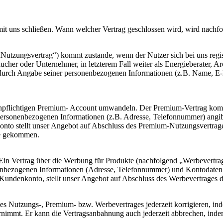
t uns schließen. Wann welcher Vertrag geschlossen wird, wird nachfol
„Nutzungsvertrag“) kommt zustande, wenn der Nutzer sich bei uns regis
raucher oder Unternehmer, in letzterem Fall weiter als Energieberater,
r durch Angabe seiner personenbezogenen Informationen (z.B. Name, E-
stenpflichtigen Premium- Account umwandeln. Der Premium-Vertrag ko
rsonenbezogenen Informationen (z.B. Adresse, Telefonnummer) angibt 
konto stellt unser Angebot auf Abschluss des Premium-Nutzungsvertrage
de gekommen.
Ein Vertrag über die Werbung für Produkte (nachfolgend „Werbevertr
ezogenen Informationen (Adresse, Telefonnummer) und Kontodaten angib
im Kundenkonto, stellt unser Angebot auf Abschluss des Werbevertrages d
 Nutzungs-, Premium- bzw. Werbevertrages jederzeit korrigieren, indem
nimmt. Er kann die Vertragsanbahnung auch jederzeit abbrechen, inde