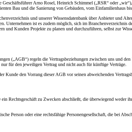
ie Geschäftsführer Arno Rosel, Heinrich Schimmel („RSR“ oder „wir“),
zienten Bau und die Sanierung von Gebäuden, vom Einfamilienhaus bis z
chenverzeichnis und unserer Wissensdatenbank über Anbieter und Alter
n. Unternehmen ist es zudem möglich, sich im Branchenverzeichnis des 
rn und Kunden Projekte zu planen und durchzuführen, selbst zur Wiss
en („AGB“) regeln die Vertragsbeziehungen zwischen uns und den Nutze
ur für den jeweiligen Vertrag und nicht auch für künftige Verträge.
 der Kunde den Vorrang dieser AGB vor seinen abweichenden Vertrags
e ein Rechtsgeschäft zu Zwecken abschließt, die überwiegend weder ihre
ische Person oder eine rechtsfähige Personengesellschaft, die bei Abs