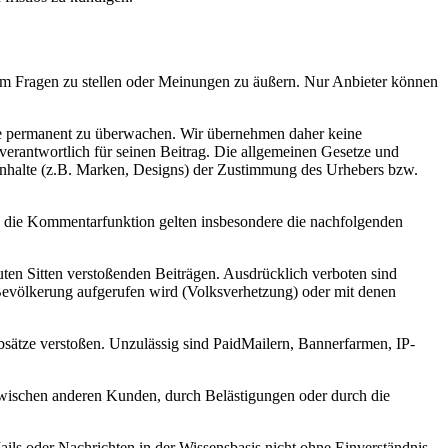
m Fragen zu stellen oder Meinungen zu äußern. Nur Anbieter können
träge permanent zu überwachen. Wir übernehmen daher keine
t verantwortlich für seinen Beitrag. Die allgemeinen Gesetze und
r Inhalte (z.B. Marken, Designs) der Zustimmung des Urhebers bzw.
d die Kommentarfunktion gelten insbesondere die nachfolgenden
uten Sitten verstoßenden Beiträgen. Ausdrücklich verboten sind
Bevölkerung aufgerufen wird (Volksverhetzung) oder mit denen
bsätze verstoßen. Unzulässig sind PaidMailern, Bannerfarmen, IP-
 zwischen anderen Kunden, durch Belästigungen oder durch die
ails oder Nachrichten in der Wissensbasis nicht ohne Einverständnis