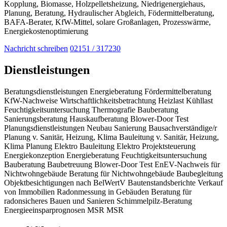
Kopplung, Biomasse, Holzpelletsheizung, Niedrigenergiehaus,
Planung, Beratung, Hydraulischer Abgleich, Födermittelberatung,
BAFA-Berater, KfW-Mittel, solare Großanlagen, Prozesswärme,
Energiekostenoptimierung
Nachricht schreiben
02151 / 317230
Dienstleistungen
Beratungsdienstleistungen
Energieberatung
Fördermittelberatung
KfW-Nachweise
Wirtschaftlichkeitsbetrachtung
Heizlast
Kühllast
Feuchtigkeitsuntersuchung
Thermografie
Bauberatung
Sanierungsberatung
Hauskaufberatung
Blower-Door Test
Planungsdienstleistungen
Neubau
Sanierung
Bausachverständige/r
Planung v. Sanitär, Heizung, Klima
Bauleitung v. Sanitär, Heizung,
Klima
Planung Elektro
Bauleitung Elektro
Projektsteuerung
Energiekonzeption
Energieberatung
Feuchtigkeitsuntersuchung
Bauberatung
Baubetreuung
Blower-Door Test
EnEV-Nachweis für
Nichtwohngebäude
Beratung für Nichtwohngebäude
Baubegleitung
Objektbesichtigungen nach BelWertV
Bautenstandsberichte
Verkauf
von Immobilien
Radonmessung in Gebäuden
Beratung für
radonsicheres Bauen und Sanieren
Schimmelpilz-Beratung
Energieeinsparprognosen
MSR
MSR