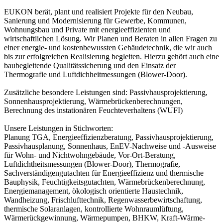
EUKON berät, plant und realisiert Projekte für den Neubau,
Sanierung und Modernisierung für Gewerbe, Kommunen,
Wohnungsbau und Private mit energieeffizienten und
wirtschaftlichen Lösung. Wir Planen und Beraten in allen Fragen zu
einer energie- und kostenbewussten Gebäudetechnik, die wir auch
bis zur erfolgreichen Realisierung begleiten. Hierzu gehört auch eine
baubegleitende Qualitätssicherung und den Einsatz der
Thermografie und Luftdichheitmessungen (Blower-Door).
Zusätzliche besondere Leistungen sind: Passivhausprojektierung,
Sonnenhausprojektierung, Wärmebrückenberechnungen,
Berechnung des instationären Feuchteverhaltens (WUFI)
Unsere Leistungen in Stichworten:
Planung TGA, Energieeffizienzberatung, Passivhausprojektierung,
Passivhausplanung, Sonnenhaus, EnEV-Nachweise und -Ausweise
für Wohn- und Nichtwohngebäude, Vor-Ort-Beratung,
Luftdichtheitsmessungen (Blower-Door), Thermografie,
Sachverständigengutachten für Energieeffizienz und thermische
Bauphysik, Feuchtigkeitsgutachten, Wärmebrückenberechnung,
Energiemanagement, ökologisch orientierte Haustechnik,
Wandheizung, Frischlufttechnik, Regenwasserbewirtschaftung,
thermische Solaranlagen, kontrollierte Wohnraumlüftung,
Wärmerückgewinnung, Wärmepumpen, BHKW, Kraft-Wärme-