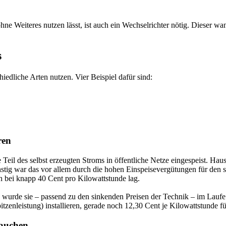
e Weiteres nutzen lässt, ist auch ein Wechselrichter nötig. Dieser wan
s
hiedliche Arten nutzen. Vier Beispiel dafür sind:
ren
eil des selbst erzeugten Stroms in öffentliche Netze eingespeist. Hau
stig war das vor allem durch die hohen Einspeisevergütungen für den s
h bei knapp 40 Cent pro Kilowattstunde lag.
 wurde sie – passend zu den sinkenden Preisen der Technik – im Laufe
zenleistung) installieren, gerade noch 12,30 Cent je Kilowattstunde fü
rauchen