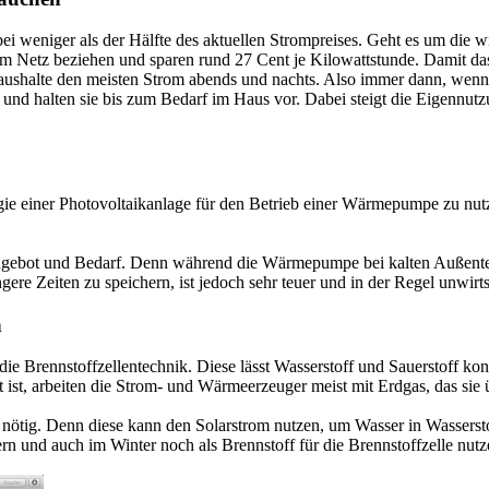
ei weniger als der Hälfte des aktuellen Strompreises. Geht es um die wi
m Netz beziehen und sparen rund 27 Cent je Kilowattstunde. Damit das
shalte den meisten Strom abends und nachts. Also immer dann, wenn di
 und halten sie bis zum Bedarf im Haus vor. Dabei steigt die Eigennutz
rgie einer Photovoltaikanlage für den Betrieb einer Wärmepumpe zu nutz
ngebot und Bedarf. Denn während die Wärmepumpe bei kalten Außentempe
re Zeiten zu speichern, ist jedoch sehr teuer und in der Regel unwirts
n
die Brennstoffzellentechnik. Diese lässt Wasserstoff und Sauerstoff ko
 ist, arbeiten die Strom- und Wärmeerzeuger meist mit Erdgas, das sie ü
 nötig. Denn diese kann den Solarstrom nutzen, um Wasser in Wassersto
ern und auch im Winter noch als Brennstoff für die Brennstoffzelle nut