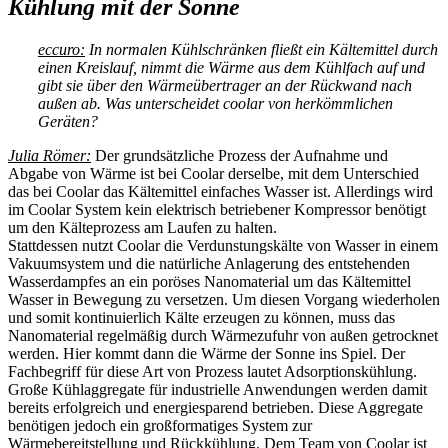
Kühlung mit der Sonne
eccuro:
In normalen Kühlschränken fließt ein Kältemittel durch
einen Kreislauf, nimmt die Wärme aus dem Kühlfach auf und
gibt sie über den Wärmeübertrager an der Rückwand nach
außen ab. Was unterscheidet coolar von herkömmlichen
Geräten?
Julia Römer:
Der grundsätzliche Prozess der Aufnahme und
Abgabe von Wärme ist bei Coolar derselbe, mit dem Unterschied
das bei Coolar das Kältemittel einfaches Wasser ist. Allerdings wird
im Coolar System kein elektrisch betriebener Kompressor benötigt
um den Kälteprozess am Laufen zu halten.
Stattdessen nutzt Coolar die Verdunstungskälte von Wasser in einem
Vakuumsystem und die natürliche Anlagerung des entstehenden
Wasserdampfes an ein poröses Nanomaterial um das Kältemittel
Wasser in Bewegung zu versetzen. Um diesen Vorgang wiederholen
und somit kontinuierlich Kälte erzeugen zu können, muss das
Nanomaterial regelmäßig durch Wärmezufuhr von außen getrocknet
werden. Hier kommt dann die Wärme der Sonne ins Spiel. Der
Fachbegriff für diese Art von Prozess lautet Adsorptionskühlung.
Große Kühlaggregate für industrielle Anwendungen werden damit
bereits erfolgreich und energiesparend betrieben. Diese Aggregate
benötigen jedoch ein großformatiges System zur
Wärmebereitstellung und Rückkühlung. Dem Team von Coolar ist