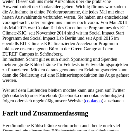
weiter. Dieser soll uns mehr Aufschluss über die praktische
Anwendbarkeit der Coolar-Idee geben. Wichtig für uns war zudem
die Aufnahme in einige Förderprogramme, die jedes Mal mit einer
harten Auswahlrunde verbunden waren. Sie haben uns entscheidend
vorangebracht, oder bringen uns immer noch voran. Von Mai 2014
bis Mai 2015 war Coolar Teil des Greenhouse Programmes des EIT
Climate-KIC, seit November 2014 sind wir im Social Impact Start
Programm des Social Impact Lab Berlin und seit April 2015 im
ebenfalls EIT Climate-KIC finanzierten Accelerator Programm
inklusive erstem eigenen Büro in der Green Garage auf dem
EUREF Campus in Schöneberg.
Im nächsten Schritt gilt es nun durch Sponsoring und Spenden
mehrere große Kühlschränke für Feldtests in Entwicklungsprojekten
zu finanzieren. Mit den daraus gewonnenen Erfahrungswerten kann
dann die Skalierung auf eine Kleinserienproduktion ins Auge gefasst
werden.
Wer auf dem Laufenden bleiben möchte kann uns gern auf Twitter
(@coolartech) oder Facebook (facebook.com/coolar.technologies)
folgen oder sich regelmäßig unsere Website (
coolar.co
) anschauen.
Fazit und Zusammenfassung
Herkömmliche Kühlschränke verbrauchen auch heute noch viel
Strom und eine besondere Effizienzsteigerung der altbekannten