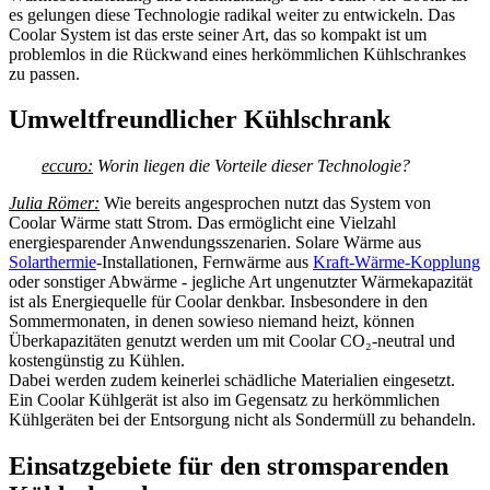
es gelungen diese Technologie radikal weiter zu entwickeln. Das
Coolar System ist das erste seiner Art, das so kompakt ist um
problemlos in die Rückwand eines herkömmlichen Kühlschrankes
zu passen.
Umweltfreundlicher Kühlschrank
eccuro:
Worin liegen die Vorteile dieser Technologie?
Julia Römer:
Wie bereits angesprochen nutzt das System von
Coolar Wärme statt Strom. Das ermöglicht eine Vielzahl
energiesparender Anwendungsszenarien.
Solare
Wärme aus
Solarthermie
-Installationen, Fernwärme aus
Kraft-Wärme-Kopplung
oder sonstiger Abwärme - jegliche Art ungenutzter Wärmekapazität
ist als Energiequelle für Coolar denkbar. Insbesondere in den
Sommermonaten, in denen sowieso niemand heizt, können
Überkapazitäten genutzt werden um mit Coolar CO₂-neutral und
kostengünstig zu Kühlen.
Dabei werden zudem keinerlei schädliche Materialien eingesetzt.
Ein Coolar Kühlgerät ist also im Gegensatz zu herkömmlichen
Kühlgeräten bei der Entsorgung nicht als Sondermüll zu behandeln.
Einsatzgebiete für den stromsparenden