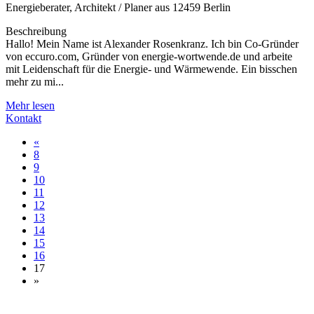
Energieberater, Architekt / Planer aus 12459 Berlin
Beschreibung
Hallo! Mein Name ist Alexander Rosenkranz. Ich bin Co-Gründer
von eccuro.com, Gründer von energie-wortwende.de und arbeite
mit Leidenschaft für die Energie- und Wärmewende. Ein bisschen
mehr zu mi...
Mehr lesen
Kontakt
«
8
9
10
11
12
13
14
15
16
17
»