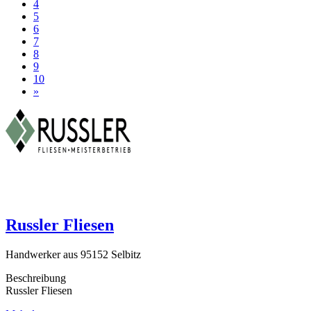
4
5
6
7
8
9
10
»
Russler Fliesen
Handwerker aus 95152 Selbitz
Beschreibung
Russler Fliesen