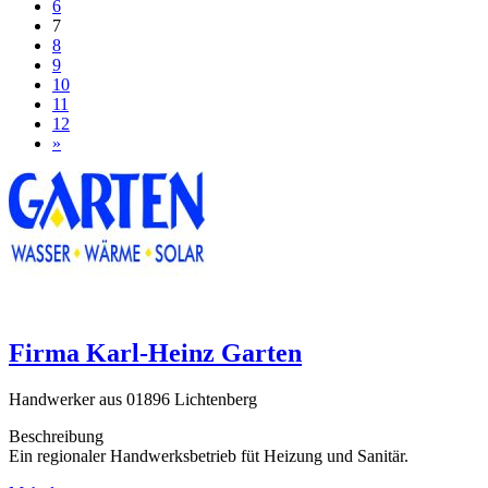
6
7
8
9
10
11
12
»
Firma Karl-Heinz Garten
Handwerker aus 01896 Lichtenberg
Beschreibung
Ein regionaler Handwerksbetrieb füt Heizung und Sanitär.