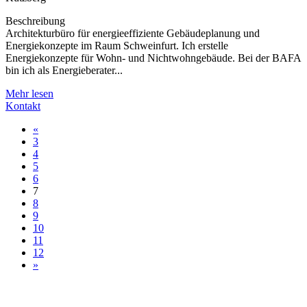
Beschreibung
Architekturbüro für energieeffiziente Gebäudeplanung und
Energiekonzepte im Raum Schweinfurt. Ich erstelle
Energiekonzepte für Wohn- und Nichtwohngebäude. Bei der BAFA
bin ich als Energieberater...
Mehr lesen
Kontakt
«
3
4
5
6
7
8
9
10
11
12
»